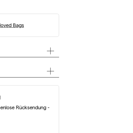
loved Bags
g
tenlose Rücksendung -