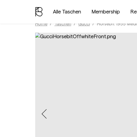
Alle Taschen
Membership
Re
Home
Taschen
Gucci
Horsebit 1955 Med