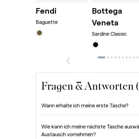
wn
rge Caramel
Dionysus Bag Mini Bordeaux
Baguette Avocado
i
Fendi
Bottega
Sardi
Veneta
 Bag Mini
Baguette
Sardine Classic
Fragen & Antworten 
Wann erhalte ich meine erste Tasche?
Wie kann ich meine nächste Tasche auswä
Austausch vornehmen?