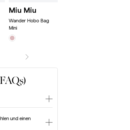
Wander Hobo Bag Mini Ro
Appoline Ba
Miu Miu
Celine
Bot
ne Classic Black
Ven
Wander Hobo Bag
Appoline Bag Medium
Mini
Jodie S
(FAQs)
hlen und einen