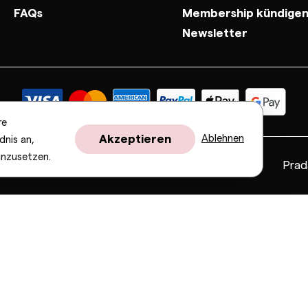
FAQs
Membership kündige
Newsletter
re
Akzeptieren
Ablehnen
dnis an,
inzusetzen.
Fendi
Gucci
Valentino
Saint Laurent
Prad