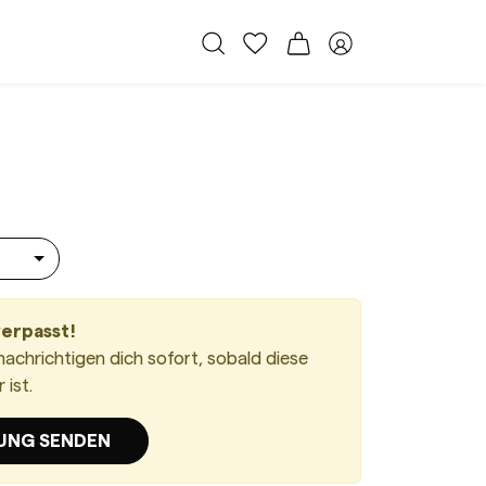
Alle Taschen
Meine Favoriten
Warenkorb
Member Bereich
t 1955 Medium Off-White
verpasst!
nachrichtigen dich sofort, sobald diese
ist.
UNG SENDEN