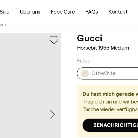
Sale
Über uns
Fobe Care
FAQs
Kontakt
ium
Horsebi
Gucci
Horsebit 1955 Medium
Farbe
Off-White
Du hast mich gerade 
Trag dich ein und wir be
Tasche wieder verfügbar 
BENACHRICHTIG