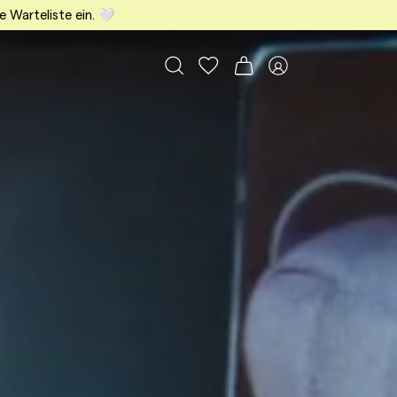
e Warteliste ein. 🤍
Alle Taschen
Meine Favoriten
Warenkorb
Member Bereich