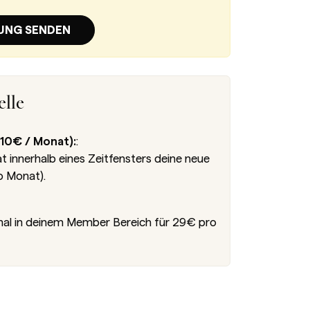
UNG SENDEN
lle
10€ / Monat):
:
innerhalb eines Zeitfensters deine neue
o Monat).
nal in deinem Member Bereich für 29€ pro