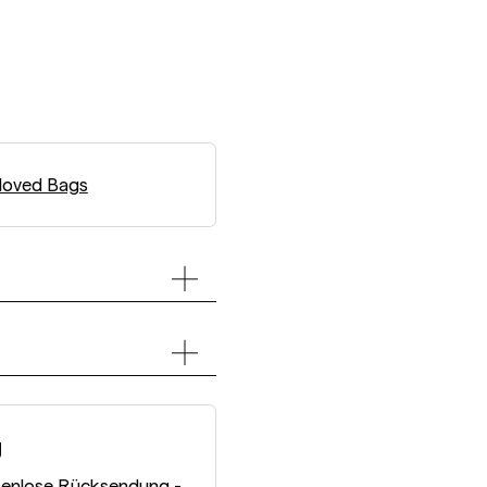
loved Bags
g
tenlose Rücksendung -