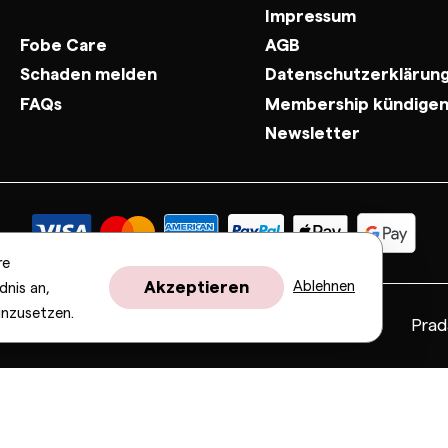
Impressum
Fobe Care
AGB
Schaden melden
Datenschutzerklärun
FAQs
Membership kündige
Newsletter
re
Akzeptieren
Ablehnen
dnis an,
inzusetzen.
Fendi
Gucci
Valentino
Saint Laurent
Prad