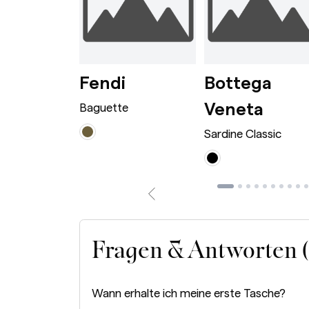
wn
rge Caramel
Dionysus Bag Mini Bordeaux
Baguette Avocado
i
Fendi
Bottega
Sardi
Veneta
 Bag Mini
Baguette
Sardine Classic
Fragen & Antworten 
Wann erhalte ich meine erste Tasche?