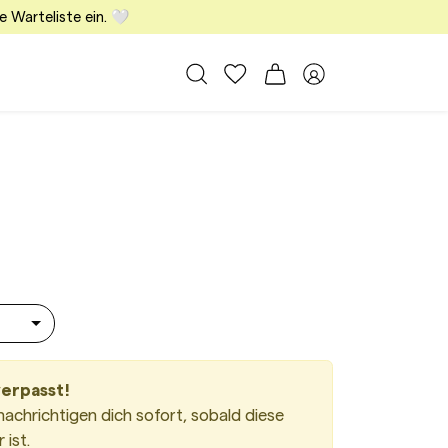
e Warteliste ein. 🤍
Alle Taschen
Meine Favoriten
Warenkorb
Member Bereich
r Hobo Bag Small Caramel
verpasst!
nachrichtigen dich sofort, sobald diese
ist.