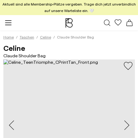
Aktuell sind alle Membership-Plätze vergeben. Trage dich jetzt unverbindlich
auf unsere Warteliste ein. 🤍
Alle Taschen
Meine Fa
Wa
Home
Taschen
Celine
Claude Shoulder Bag
Claude Shoulder Bag Triomphe 
Celine
Claude Shoulder Bag