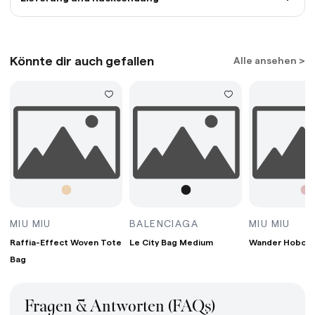
Könnte dir auch gefallen
Alle ansehen >
G MINI BORDEAUX
RAFFIA-EFFECT WOVEN TOTE BAG WHITE/TAN/
LE CITY BAG MEDIUM
WAN
MIU MIU
BALENCIAGA
MIU MIU
Raffia-Effect Woven Tote
Le City Bag Medium
Wander Hobo B
Bag
Fragen & Antworten (FAQs)