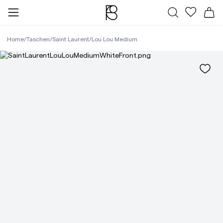
Alle Taschen
Meine Fa
Wa
Home
/
Taschen
/
Saint Laurent
/
Lou Lou Medium