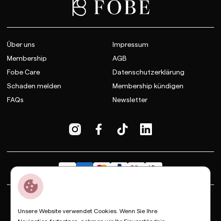
Über uns
Impressum
Membership
AGB
Fobe Care
Datenschutzerklärung
Schaden melden
Membership kündigen
FAQs
Newsletter
Dior
Bottega Veneta
Celine
Fendi
Gucci
Valentino
Unsere Website verwendet Cookies. Wenn Sie Ihre
Saint Laurent
Prada
Balenciaga
Loewe
Miu Miu