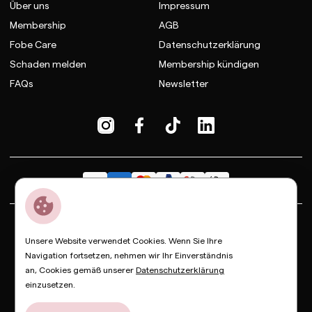
Über uns
Impressum
Membership
AGB
Fobe Care
Datenschutzerklärung
Schaden melden
Membership kündigen
FAQs
Newsletter
Dior
Bottega Veneta
Celine
Fendi
Gucci
Valentino
Unsere Website verwendet Cookies. Wenn Sie Ihre
Saint Laurent
Prada
Balenciaga
Loewe
Miu Miu
Navigation fortsetzen, nehmen wir Ihr Einverständnis
an, Cookies gemäß unserer
Datenschutzerklärung
© Copyright FOBE, 2026
einzusetzen.