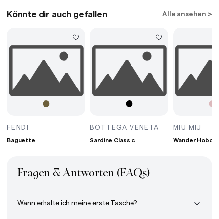
Könnte dir auch gefallen
Alle ansehen >
G MINI BORDEAUX
BAGUETTE AVOCADO
SARDINE CLASS
WAN
FENDI
BOTTEGA VENETA
MIU MIU
Baguette
Sardine Classic
Wander Hobo B
Fragen & Antworten (FAQs)
Wann erhalte ich meine erste Tasche?