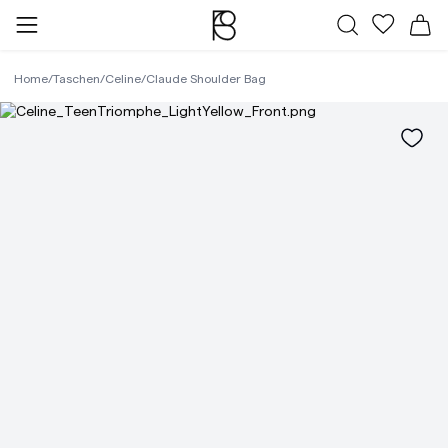
Alle Taschen
Meine Fa
Wa
Home
/
Taschen
/
Celine
/
Claude Shoulder Bag