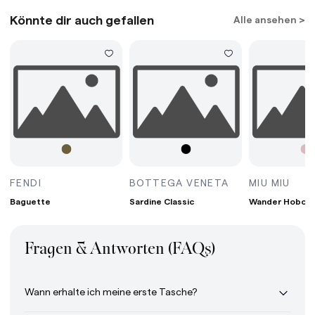
Könnte dir auch gefallen
Alle ansehen >
G MINI BORDEAUX
BAGUETTE AVOCADO
SARDINE CLASS
WAN
FENDI
BOTTEGA VENETA
MIU MIU
Baguette
Sardine Classic
Wander Hobo B
Fragen & Antworten (FAQs)
Wann erhalte ich meine erste Tasche?