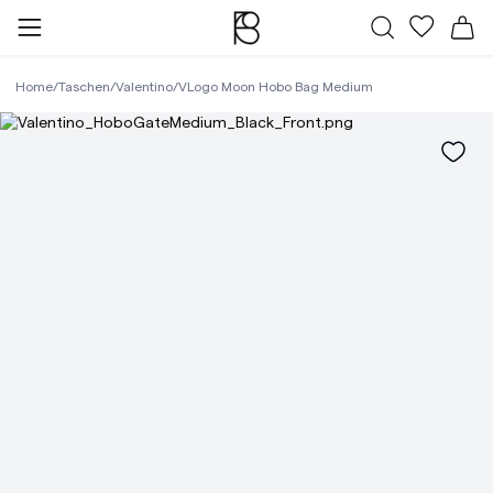
Alle Taschen
Meine Fa
Wa
Home
/
Taschen
/
Valentino
/
VLogo Moon Hobo Bag Medium