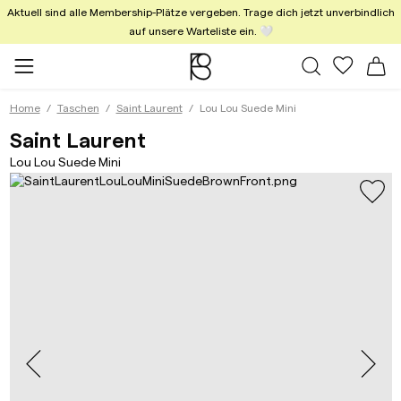
Aktuell sind alle Membership-Plätze vergeben. Trage dich jetzt unverbindlich
auf unsere Warteliste ein. 🤍
Alle Taschen
Meine Fa
Wa
Home
Taschen
Saint Laurent
Lou Lou Suede Mini
Lou Lou Suede Mini Bro
Saint Laurent
Lou Lou Suede Mini