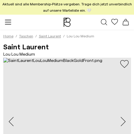
Aktuell sind alle Membership-Plätze vergeben. Trage dich jetzt unverbindlich
auf unsere Warteliste ein. 🤍
Alle Taschen
Meine Fa
Wa
Home
Taschen
Saint Laurent
Lou Lou Medium
Lou Lou Medium Black/G
Saint Laurent
Lou Lou Medium