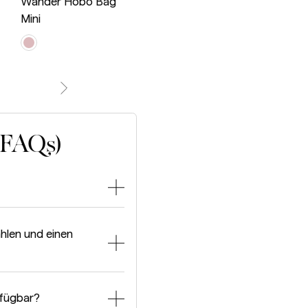
Ven
Wander Hobo Bag
Wander Hobo Bag
Mini
Large
Jodie S
(FAQs)
hlen und einen
rfügbar?