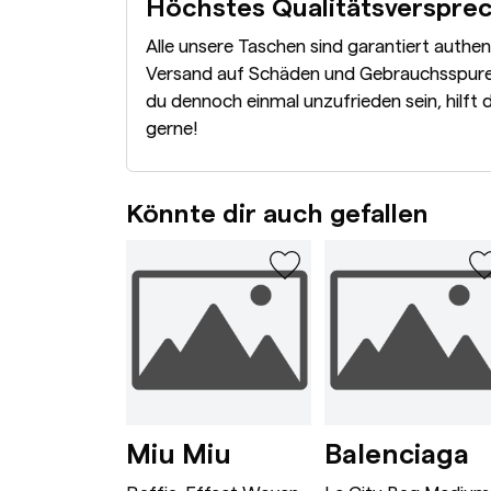
Höchstes Qualitätsverspre
Alle unsere Taschen sind garantiert authe
Versand auf Schäden und Gebrauchsspuren
du dennoch einmal unzufrieden sein, hilft 
gerne!
Könnte dir auch gefallen
wn
rge Caramel
Dionysus Bag Mini Bordeaux
Raffia-Effect Wove
L
i
Miu Miu
Balenciaga