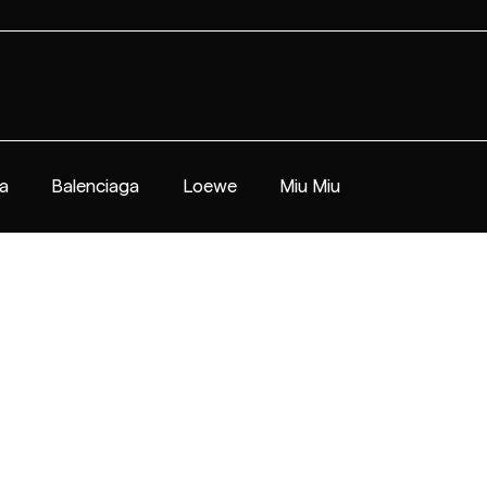
a
Balenciaga
Loewe
Miu Miu