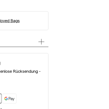
loved Bags
g
tenlose Rücksendung -