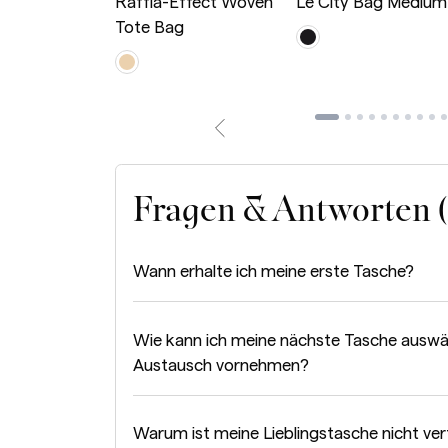
 Bag Mini
Raffia-Effect Woven
Le City Bag Medium
Tote Bag
Fragen & Antworten 
Wann erhalte ich meine erste Tasche?
Wie kann ich meine nächste Tasche auswä
Austausch vornehmen?
Warum ist meine Lieblingstasche nicht ve