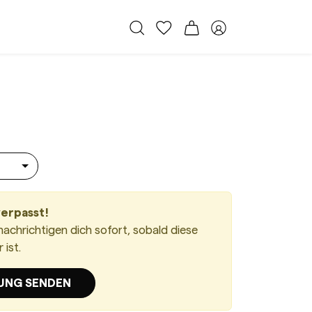
Alle Taschen
Meine Favoriten
Warenkorb
Member Bereich
Le 5 À 7 Soft Small Light Musk
verpasst!
nachrichtigen dich sofort, sobald diese
ist.
UNG SENDEN