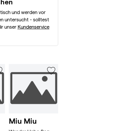
chen
ntisch und werden vor
 untersucht - solltest
dir unser
Kundenservice
n Tote Bag White/Tan/Navy
e City Bag Medium Black/Metallic
Wander Hobo Bag Mini Ro
Wander Hob
Miu Miu
Miu Miu
Bot