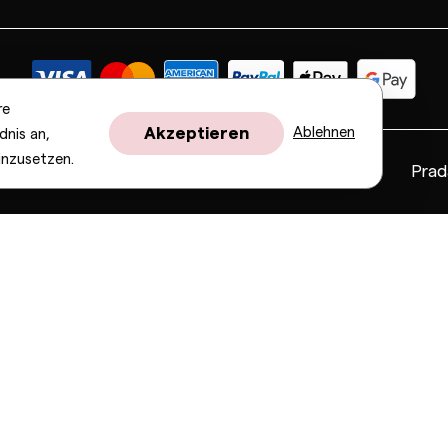
re
Akzeptieren
Ablehnen
dnis an,
inzusetzen.
Fendi
Gucci
Valentino
Saint Laurent
Prad