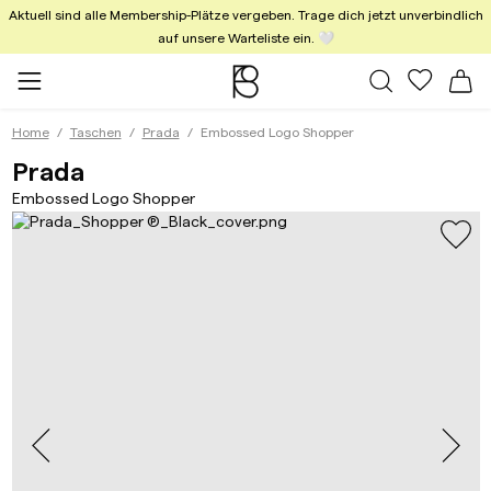
Aktuell sind alle Membership-Plätze vergeben. Trage dich jetzt unverbindlich
auf unsere Warteliste ein. 🤍
Alle Taschen
Meine Fa
Wa
Home
Taschen
Prada
Embossed Logo Shopper
Embossed Logo Shopper Black
Prada
Embossed Logo Shopper