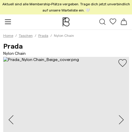
Aktuell sind alle Membership-Plätze vergeben. Trage dich jetzt unverbindlich
auf unsere Warteliste ein. 🤍
Alle Taschen
Meine Fa
Wa
Home
Taschen
Prada
Nylon Chain
Nylon Chain Beige
Prada
Nylon Chain