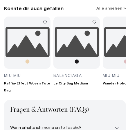
Könnte dir auch gefallen
Alle ansehen >
G MINI BORDEAUX
RAFFIA-EFFECT WOVEN TOTE BAG WHITE/TAN/
LE CITY BAG MEDIUM
WAN
MIU MIU
BALENCIAGA
MIU MIU
Raffia-Effect Woven Tote
Le City Bag Medium
Wander Hobo B
Bag
Fragen & Antworten (FAQs)
Wann erhalte ich meine erste Tasche?