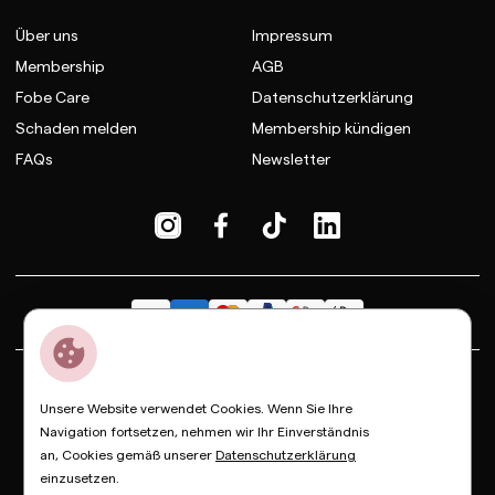
Über uns
Impressum
Membership
AGB
Fobe Care
Datenschutzerklärung
Schaden melden
Membership kündigen
FAQs
Newsletter
Dior
Bottega Veneta
Celine
Fendi
Gucci
Valentino
Unsere Website verwendet Cookies. Wenn Sie Ihre
Saint Laurent
Prada
Balenciaga
Loewe
Miu Miu
Navigation fortsetzen, nehmen wir Ihr Einverständnis
an, Cookies gemäß unserer
Datenschutzerklärung
© Copyright FOBE, 2026
einzusetzen.