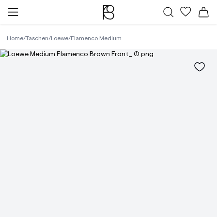
Alle Taschen
Meine Fa
Wa
Home
/
Taschen
/
Loewe
/
Flamenco Medium