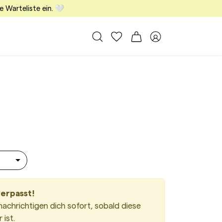
e Warteliste ein. 🤍
Alle Taschen
Meine Favoriten
Warenkorb
Member Bereich
ll Grey
verpasst!
nachrichtigen dich sofort, sobald diese
ist.