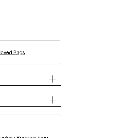
loved Bags
g
tenlose Rücksendung -