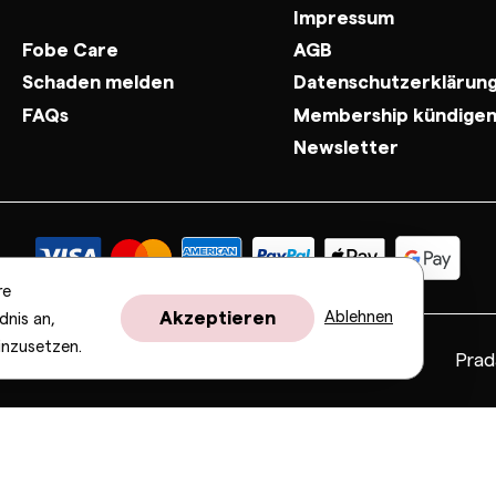
Impressum
Fobe Care
AGB
Schaden melden
Datenschutzerklärun
FAQs
Membership kündige
Newsletter
re
Akzeptieren
Ablehnen
dnis an,
inzusetzen.
Fendi
Gucci
Valentino
Saint Laurent
Prad