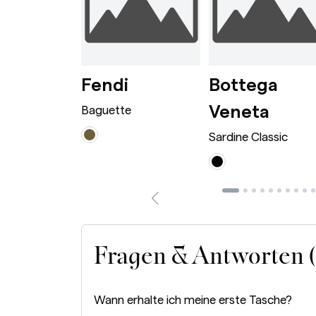
wn
rge Caramel
Dionysus Bag Mini Bordeaux
Baguette Avocado
i
Fendi
Bottega
Sardi
Veneta
 Bag Mini
Baguette
Sardine Classic
Fragen & Antworten 
Wann erhalte ich meine erste Tasche?