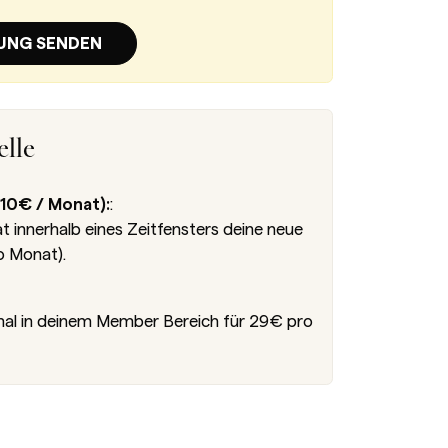
UNG SENDEN
lle
10€ / Monat):
:
innerhalb eines Zeitfensters deine neue
o Monat).
nal in deinem Member Bereich für 29€ pro