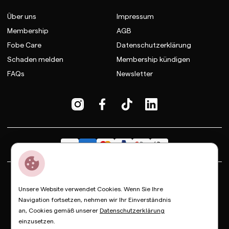
Über uns
Impressum
Membership
AGB
Fobe Care
Datenschutzerklärung
Schaden melden
Membership kündigen
FAQs
Newsletter
Dior
Bottega Veneta
Celine
Fendi
Gucci
Valentino
Unsere Website verwendet Cookies. Wenn Sie Ihre
Saint Laurent
Prada
Balenciaga
Loewe
Miu Miu
Navigation fortsetzen, nehmen wir Ihr Einverständnis
an, Cookies gemäß unserer
Datenschutzerklärung
© Copyright FOBE, 2026
einzusetzen.