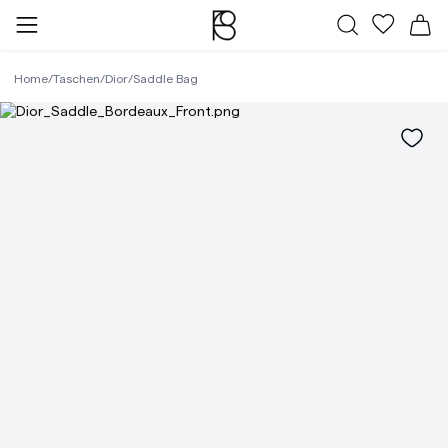
Alle Taschen
Meine Fa
Wa
Home
/
Taschen
/
Dior
/
Saddle Bag