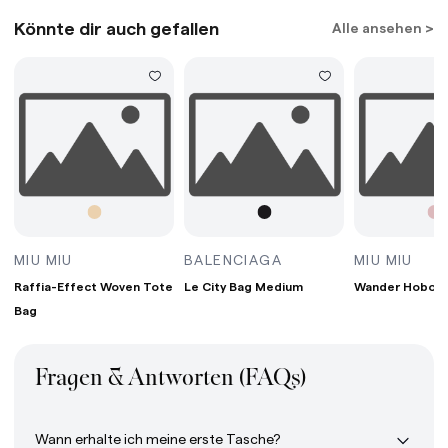
Könnte dir auch gefallen
Alle ansehen >
G MINI BORDEAUX
RAFFIA-EFFECT WOVEN TOTE BAG WHITE/TAN/
LE CITY BAG MEDIUM
WAN
MIU MIU
BALENCIAGA
MIU MIU
Raffia-Effect Woven Tote
Le City Bag Medium
Wander Hobo B
Bag
Fragen & Antworten (FAQs)
Wann erhalte ich meine erste Tasche?