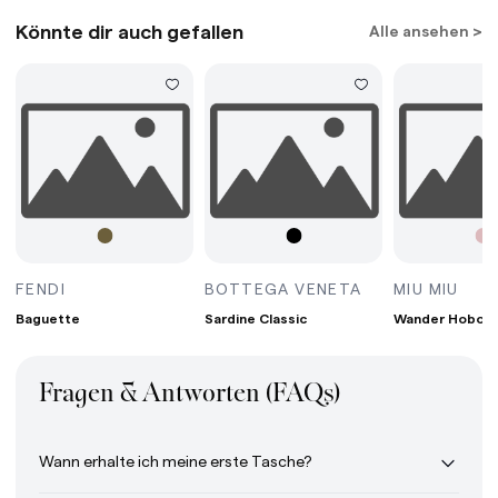
Könnte dir auch gefallen
Alle ansehen >
G MINI BORDEAUX
BAGUETTE AVOCADO
SARDINE CLASS
WAN
FENDI
BOTTEGA VENETA
MIU MIU
Baguette
Sardine Classic
Wander Hobo B
Fragen & Antworten (FAQs)
Wann erhalte ich meine erste Tasche?