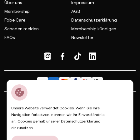
Über uns
Impressum
Membership
AGB
Fobe Care
Datenschutzerklärung
Schaden melden
Membership kündigen
FAQs
Newsletter
Dior
Bottega Veneta
Celine
Fendi
Gucci
Valentino
Unsere Website verwendet Cookies. Wenn Sie Ihre
Saint Laurent
Prada
Balenciaga
Loewe
Miu Miu
Navigation fortsetzen, nehmen wir Ihr Einverständnis
an, Cookies gemäß unserer
Datenschutzerklärung
© Copyright FOBE, 2026
einzusetzen.