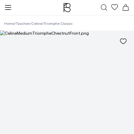
Alle Taschen
Meine Fa
Wa
Home
/
Taschen
/
Celine
/
Triomphe Classic