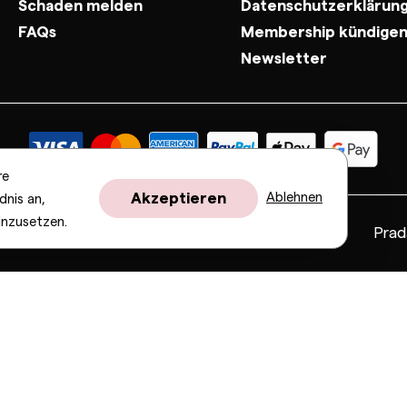
Schaden melden
Datenschutzerklärun
FAQs
Membership kündige
Newsletter
re
Akzeptieren
Ablehnen
dnis an,
inzusetzen.
Fendi
Gucci
Valentino
Saint Laurent
Prad