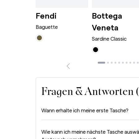
wn
rge Caramel
Dionysus Bag Mini Bordeaux
Baguette Avocado
i
Fendi
Bottega
Sardi
Veneta
 Bag Mini
Baguette
Sardine Classic
Fragen & Antworten 
Wann erhalte ich meine erste Tasche?
Wie kann ich meine nächste Tasche auswä