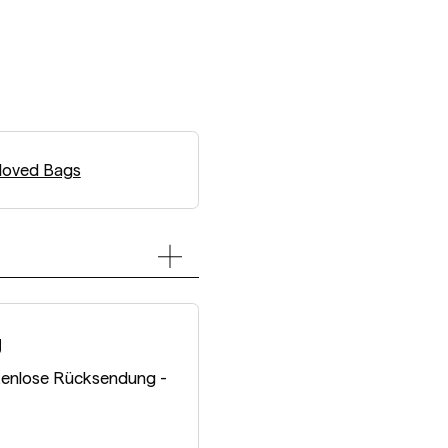
loved Bags
g
tenlose Rücksendung -