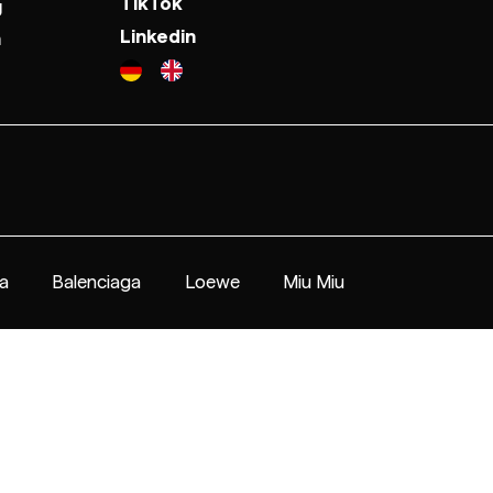
TikTok
g
Linkedin
n
a
Balenciaga
Loewe
Miu Miu