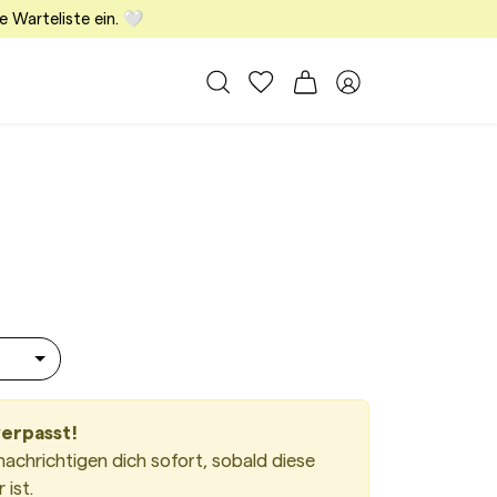
e Warteliste ein. 🤍
Alle Taschen
Meine Favoriten
Warenkorb
Member Bereich
Medium Black
verpasst!
nachrichtigen dich sofort, sobald diese
ist.