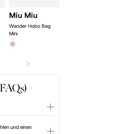
Wander Hobo Bag Mini Ro
Appoline Ba
Miu Miu
Celine
Bot
ne Classic Black
Ven
Wander Hobo Bag
Appoline Bag Medium
Mini
Jodie S
(FAQs)
hlen und einen