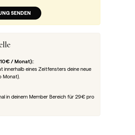
UNG SENDEN
lle
10€ / Monat):
:
innerhalb eines Zeitfensters deine neue
o Monat).
nal in deinem Member Bereich für 29€ pro