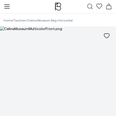
Alle Taschen
Meine Fa
Wa
Home
/
Taschen
/
Celine
/
Museum Bag Horizontal