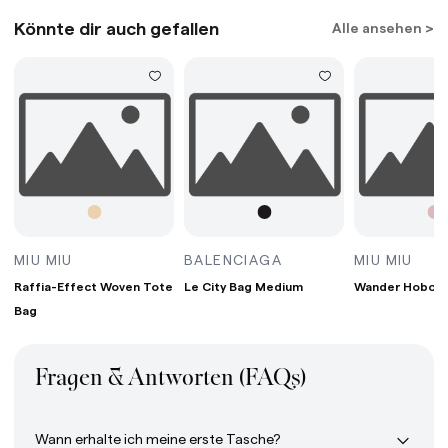
Könnte dir auch gefallen
Alle ansehen >
G MINI BORDEAUX
RAFFIA-EFFECT WOVEN TOTE BAG WHITE/TAN/
LE CITY BAG MEDIUM
WAN
MIU MIU
BALENCIAGA
MIU MIU
Raffia-Effect Woven Tote
Le City Bag Medium
Wander Hobo B
Bag
Fragen & Antworten (FAQs)
Wann erhalte ich meine erste Tasche?