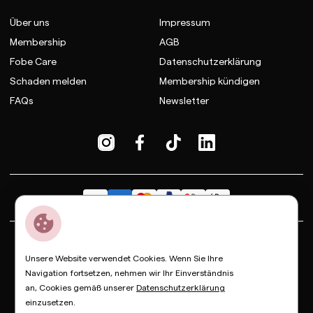
Über uns
Impressum
Membership
AGB
Fobe Care
Datenschutzerklärung
Schaden melden
Membership kündigen
FAQs
Newsletter
Dior
Bottega Veneta
Celine
Fendi
Gucci
Valentino
Unsere Website verwendet Cookies. Wenn Sie Ihre
Saint Laurent
Prada
Balenciaga
Loewe
Miu Miu
Navigation fortsetzen, nehmen wir Ihr Einverständnis
an, Cookies gemäß unserer
Datenschutzerklärung
© Copyright FOBE, 2026
einzusetzen.