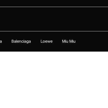
a
Balenciaga
Loewe
Miu Miu