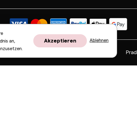
re
Akzeptieren
Ablehnen
dnis an,
inzusetzen.
Fendi
Gucci
Valentino
Saint Laurent
Prad