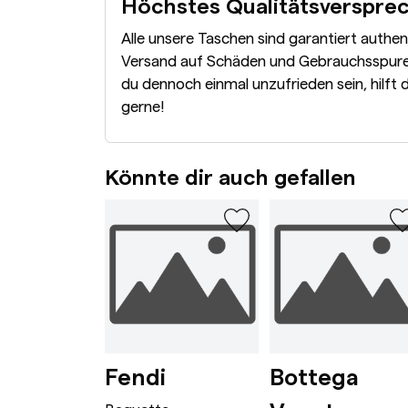
Höchstes Qualitätsverspre
Alle unsere Taschen sind garantiert authe
Versand auf Schäden und Gebrauchsspuren
du dennoch einmal unzufrieden sein, hilft 
gerne!
Könnte dir auch gefallen
wn
rge Caramel
Dionysus Bag Mini Bordeaux
Baguette Avocado
i
Fendi
Bottega