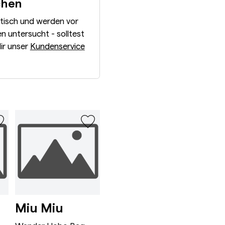
chen
ntisch und werden vor
 untersucht - solltest
dir unser
Kundenservice
Wander Hobo Bag Mini Ro
Appoline Ba
Miu Miu
Celine
Bot