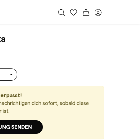
Alle Taschen
Meine Favoriten
Warenkorb
Member Bereich
Bang Bang Barolo
ta
verpasst!
nachrichtigen dich sofort, sobald diese
ist.
UNG SENDEN