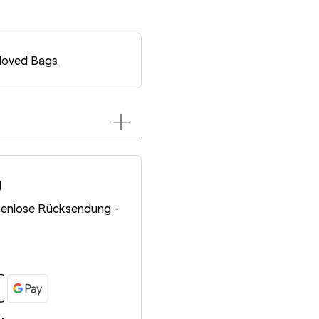
loved Bags
g
tenlose Rücksendung -