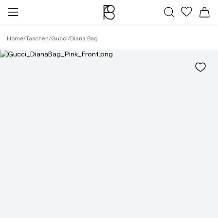
Alle Taschen
Meine Fa
Wa
Home
/
Taschen
/
Gucci
/
Diana Bag