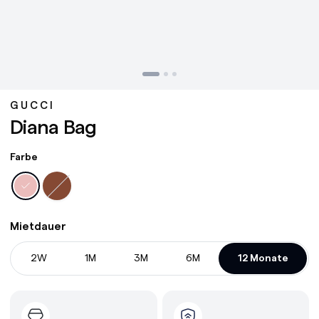
GUCCI
Diana Bag
Farbe
Mietdauer
2W
1M
3M
6M
12 Monate