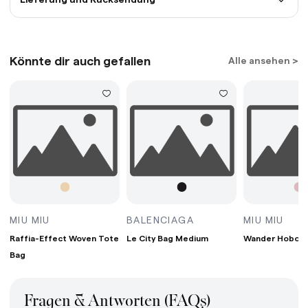
Könnte dir auch gefallen
Alle ansehen >
G MINI BORDEAUX
RAFFIA-EFFECT WOVEN TOTE BAG WHITE/TAN/
LE CITY BAG MEDIUM
WAN
MIU MIU
BALENCIAGA
MIU MIU
Raffia-Effect Woven Tote
Le City Bag Medium
Wander Hobo B
Bag
Fragen & Antworten (FAQs)