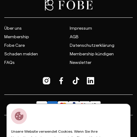
Über uns
Impressum
Membership
AGB
Fobe Care
Datenschutzerklärung
Schaden melden
Membership kündigen
FAQs
Newsletter
Dior
Bottega Veneta
Celine
Fendi
Gucci
Valentino
Unsere Website verwendet Cookies. Wenn Sie Ihre
Saint Laurent
Prada
Balenciaga
Loewe
Miu Miu