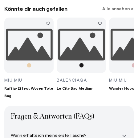
Könnte dir auch gefallen
Alle ansehen >
G MINI BORDEAUX
RAFFIA-EFFECT WOVEN TOTE BAG WHITE/TAN/
LE CITY BAG MEDIUM
WAN
MIU MIU
BALENCIAGA
MIU MIU
Raffia-Effect Woven Tote
Le City Bag Medium
Wander Hobo B
Bag
Fragen & Antworten (FAQs)
Wann erhalte ich meine erste Tasche?