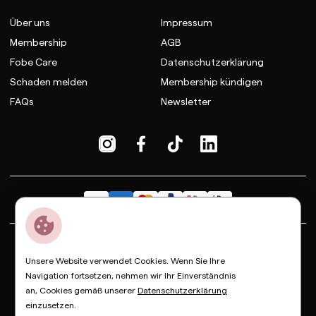
Über uns
Impressum
Membership
AGB
Fobe Care
Datenschutzerklärung
Schaden melden
Membership kündigen
FAQs
Newsletter
Dior
Bottega Veneta
Celine
Fendi
Gucci
Valentino
Unsere Website verwendet Cookies. Wenn Sie Ihre
Saint Laurent
Prada
Balenciaga
Loewe
Miu Miu
Navigation fortsetzen, nehmen wir Ihr Einverständnis
an, Cookies gemäß unserer
Datenschutzerklärung
© Copyright FOBE, 2026
einzusetzen.