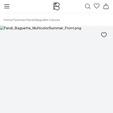
Alle Taschen
Meine Fa
Wa
Home
/
Taschen
/
Fendi
/
Baguette Canvas