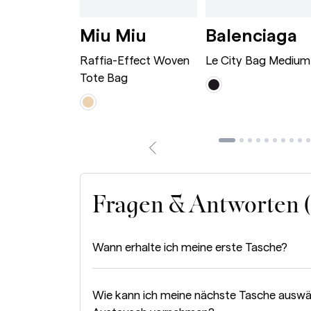
wn
rge Caramel
Dionysus Bag Mini Bordeaux
Raffia-Effect Wove
L
i
Miu Miu
Balenciaga
 Bag Mini
Raffia-Effect Woven
Le City Bag Medium
Tote Bag
Fragen & Antworten 
Wann erhalte ich meine erste Tasche?
Wie kann ich meine nächste Tasche auswä