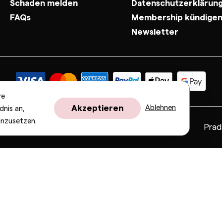
Schaden melden
Datenschutzerklärun
FAQs
Membership kündige
Newsletter
re
Akzeptieren
Ablehnen
dnis an,
inzusetzen.
Fendi
Gucci
Valentino
Saint Laurent
Prad