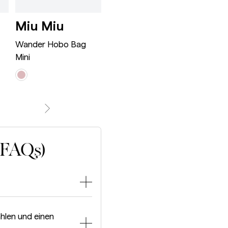
n Tote Bag White/Tan/Navy
e City Bag Medium Black/Metallic
Wander Hobo Bag Mini Ro
Wander Hob
Miu Miu
Miu Miu
Bot
Ven
Wander Hobo Bag
Wander Hobo Bag
Mini
Large
Jodie S
(FAQs)
hlen und einen