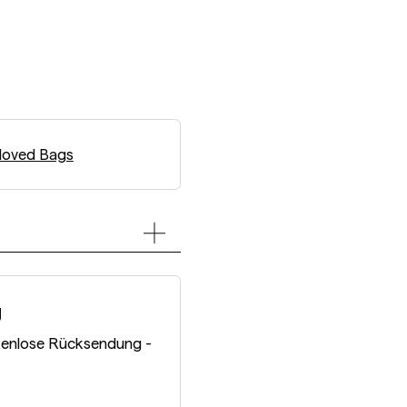
loved Bags
g
tenlose Rücksendung -