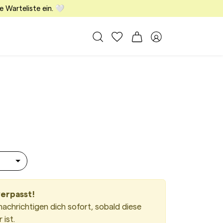
e Warteliste ein. 🤍
Alle Taschen
Meine Favoriten
Warenkorb
Member Bereich
phy Small Taupe
verpasst!
nachrichtigen dich sofort, sobald diese
ist.