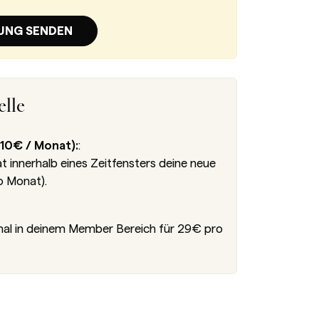
UNG SENDEN
lle
10€ / Monat):
:
innerhalb eines Zeitfensters deine neue
o Monat).
nal in deinem Member Bereich für 29€ pro