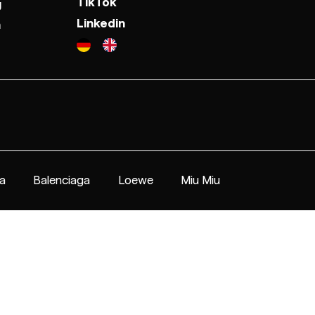
TikTok
g
Linkedin
n
a
Balenciaga
Loewe
Miu Miu