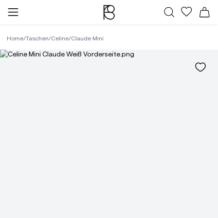
Alle Taschen
Meine Fa
Wa
Home
/
Taschen
/
Celine
/
Claude Mini