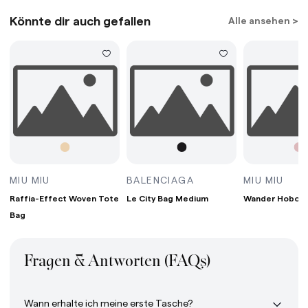
Könnte dir auch gefallen
Alle ansehen >
G MINI BORDEAUX
RAFFIA-EFFECT WOVEN TOTE BAG WHITE/TAN/
LE CITY BAG MEDIUM
WAN
MIU MIU
BALENCIAGA
MIU MIU
Raffia-Effect Woven Tote
Le City Bag Medium
Wander Hobo B
Bag
Fragen & Antworten (FAQs)
Wann erhalte ich meine erste Tasche?