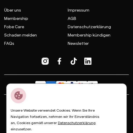
Über uns
Impressum
Membership
AGB
Fobe Care
Datenschutzerklärung
Schaden melden
Membership kündigen
FAQs
Newsletter
Dior
Bottega Veneta
Celine
Fendi
Gucci
Valentino
Unsere Website verwendet Cookies. Wenn Sie Ihre
Saint Laurent
Prada
Balenciaga
Loewe
Miu Miu
Navigation fortsetzen, nehmen wir Ihr Einverständnis
an, Cookies gemäß unserer
Datenschutzerklärung
© Copyright FOBE, 2026
einzusetzen.