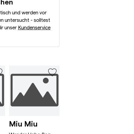
chen
ntisch und werden vor
 untersucht - solltest
dir unser
Kundenservice
Wander Hobo Bag Mini Ro
Appoline Ba
Miu Miu
Celine
Bot