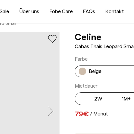
Sale
Über uns
Fobe Care
FAQs
Kontakt
rd Small
Cabas T
Celine
Cabas Thais Leopard Smal
Farbe
Beige
Mietdauer
2W
1M+
79€
/
Monat