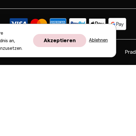
re
Akzeptieren
Ablehnen
dnis an,
inzusetzen.
Fendi
Gucci
Valentino
Saint Laurent
Prad