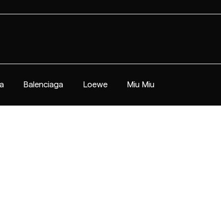
a
Balenciaga
Loewe
Miu Miu