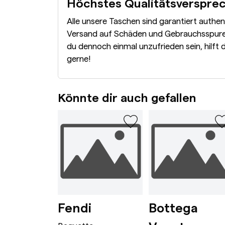
Höchstes Qualitätsverspre
Alle unsere Taschen sind garantiert authe
Versand auf Schäden und Gebrauchsspuren
du dennoch einmal unzufrieden sein, hilft 
gerne!
Könnte dir auch gefallen
wn
rge Caramel
Dionysus Bag Mini Bordeaux
Baguette Avocado
i
Fendi
Bottega