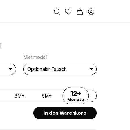
Alle Taschen
Meine Favoriten
Warenkorb
Member Bereich
hais Leopard Small Beige
l
Mietmodell
Optionaler Tausch
12+
3M+
6M+
12M+
Monate
In den Warenkorb