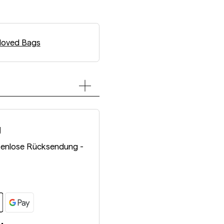
loved Bags
g
tenlose Rücksendung -