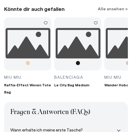
Könnte dir auch gefallen
Alle ansehen >
G MINI BORDEAUX
RAFFIA-EFFECT WOVEN TOTE BAG WHITE/TAN/
LE CITY BAG MEDIUM
WAN
MIU MIU
BALENCIAGA
MIU MIU
Raffia-Effect Woven Tote
Le City Bag Medium
Wander Hobo B
Bag
Fragen & Antworten (FAQs)
Wann erhalte ich meine erste Tasche?