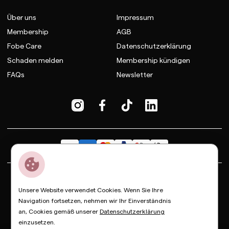
Über uns
Impressum
Membership
AGB
Fobe Care
Datenschutzerklärung
Schaden melden
Membership kündigen
FAQs
Newsletter
Dior
Bottega Veneta
Celine
Fendi
Gucci
Valentino
Unsere Website verwendet Cookies. Wenn Sie Ihre
Saint Laurent
Prada
Balenciaga
Loewe
Miu Miu
Navigation fortsetzen, nehmen wir Ihr Einverständnis
an, Cookies gemäß unserer
Datenschutzerklärung
© Copyright FOBE, 2026
einzusetzen.