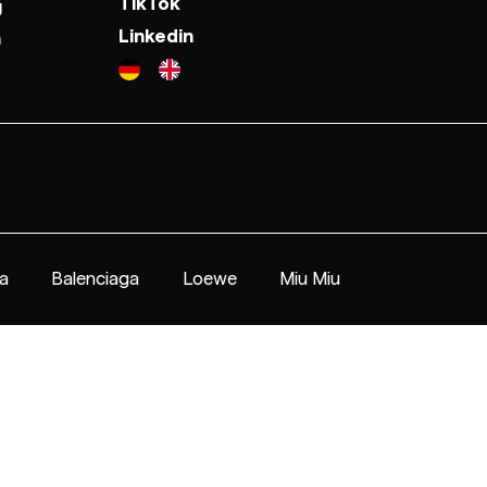
TikTok
g
Linkedin
n
a
Balenciaga
Loewe
Miu Miu