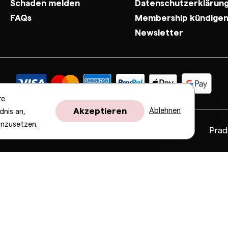
Schaden melden
Datenschutzerklärun
FAQs
Membership kündige
Newsletter
re
Akzeptieren
Ablehnen
dnis an,
inzusetzen.
Fendi
Gucci
Valentino
Saint Laurent
Prad