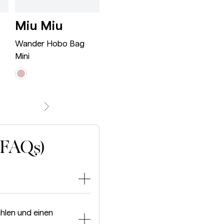
Wander Hobo Bag Mini Ro
Appoline Ba
Miu Miu
Celine
Bot
ne Classic Black
Ven
Wander Hobo Bag
Appoline Bag Medium
Mini
Jodie S
(FAQs)
hlen und einen