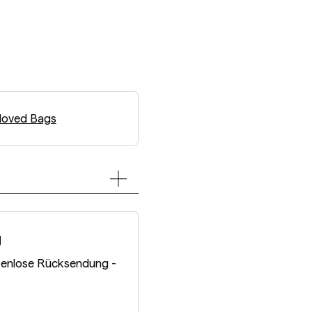
loved Bags
g
tenlose Rücksendung -