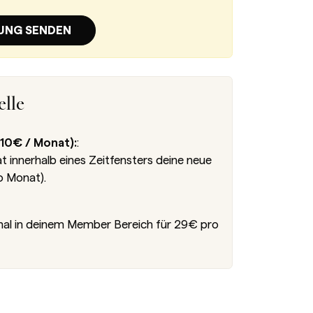
UNG SENDEN
lle
10€ / Monat):
:
innerhalb eines Zeitfensters deine neue
o Monat).
nal in deinem Member Bereich für 29€ pro