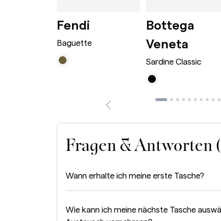
wn
rge Caramel
Dionysus Bag Mini Bordeaux
Baguette Avocado
i
Fendi
Bottega
Sardi
Veneta
 Bag Mini
Baguette
Sardine Classic
Fragen & Antworten 
Wann erhalte ich meine erste Tasche?
Wie kann ich meine nächste Tasche auswä