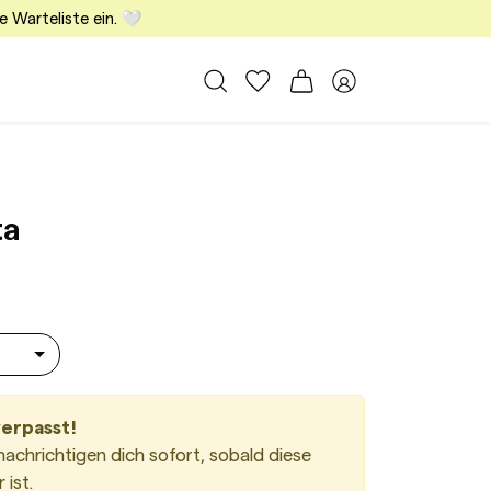
e Warteliste ein. 🤍
Alle Taschen
Meine Favoriten
Warenkorb
Member Bereich
Sardine Baby Metallic Silver
ta
verpasst!
nachrichtigen dich sofort, sobald diese
ist.