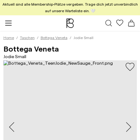
Aktuell sind alle Membership-Plätze vergeben. Trage dich jetzt unverbindlich
auf unsere Warteliste ein. 🤍
Alle Taschen
Meine Fa
Wa
Home
Taschen
Bottega Veneta
Jodie Small
Jodie Small New Sauge
Bottega Veneta
Jodie Small