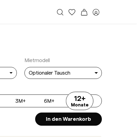
Alle Taschen
Meine Favoriten
Warenkorb
Member Bereich
rglass Kroko Black
Mietmodell
Optionaler Tausch
12+
3M+
6M+
12M+
Monate
In den Warenkorb