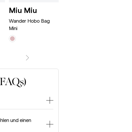
Wander Hobo Bag Mini Ro
Appoline Ba
Miu Miu
Celine
Bot
ne Classic Black
Ven
Wander Hobo Bag
Appoline Bag Medium
Mini
Jodie S
(FAQs)
hlen und einen