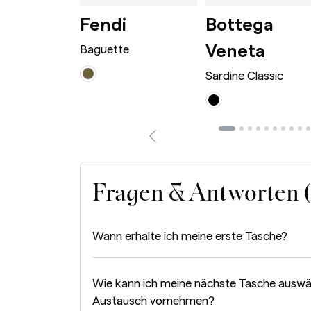
wn
rge Caramel
Dionysus Bag Mini Bordeaux
Baguette Avocado
i
Fendi
Bottega
Sardi
Veneta
 Bag Mini
Baguette
Sardine Classic
Fragen & Antworten 
Wann erhalte ich meine erste Tasche?
Wie kann ich meine nächste Tasche auswä
Austausch vornehmen?