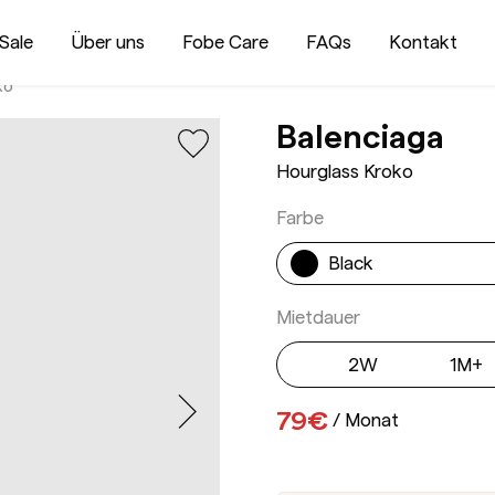
Sale
Über uns
Fobe Care
FAQs
Kontakt
ko
Hou
Balenciaga
Hourglass Kroko
Farbe
Black
Mietdauer
2W
1M+
79€
/
Monat