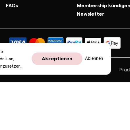
FAQs
Membership kündige
Newsletter
re
Akzeptieren
Ablehnen
dnis an,
inzusetzen.
Fendi
Gucci
Valentino
Saint Laurent
Prad