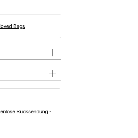
loved Bags
g
tenlose Rücksendung -