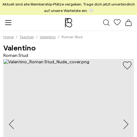
Aktuell sind alle Membership-Plätze vergeben. Trage dich jetzt unverbindlich
auf unsere Warteliste ein. 🤍
Alle Taschen
Meine Fa
Wa
Home
Taschen
Valentino
Roman Stud
Roman Stud Nude
Valentino
Roman Stud