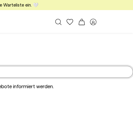
e Warteliste ein. 🤍
Schließen
Alle Taschen
Meine Favoriten
Warenkorb
Member Bereich
ebote informiert werden.