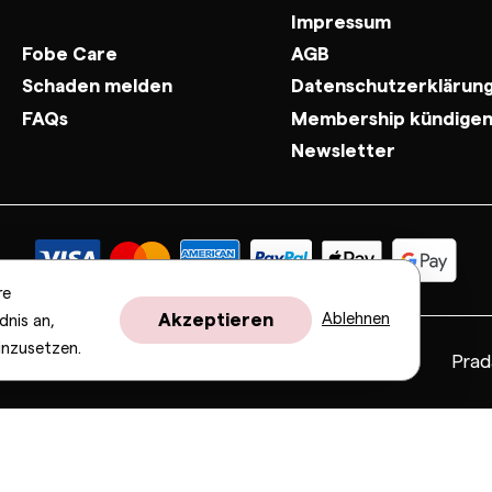
Impressum
Fobe Care
AGB
Schaden melden
Datenschutzerklärun
FAQs
Membership kündige
Newsletter
re
Akzeptieren
Ablehnen
dnis an,
inzusetzen.
Fendi
Gucci
Valentino
Saint Laurent
Prad